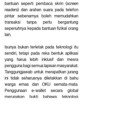
bantuan seperti pembaca skrin (
screen 
readers
) dan arahan suara pada telefon 
pintar sebenarnya boleh memudahkan 
transaksi tanpa perlu bergantung 
sepenuhnya kepada bantuan fizikal orang 
lain. 
Isunya bukan terletak pada teknologi itu 
sendiri, tetapi pada reka bentuk aplikasi 
yang harus lebih inklusif dan mesra 
pengguna bagi semua lapisan masyarakat. 
Tanggungjawab untuk merapatkan jurang 
ini tidak seharusnya diletakkan di bahu 
warga emas dan OKU semata-mata. 
Penggunaan e-wallet secara global 
merupakan bukti bahawa teknologi 
sentiasa mencari jalan untuk menjadikan 
kehidupan lebih 
efficient
, namun kejayaan 
sebenar evolusi ini hanya akan tercapai 